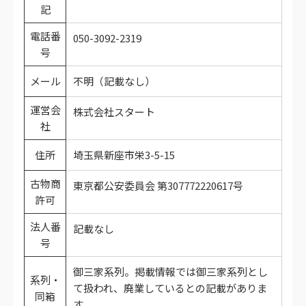
記
電話番
050-3092-2319
号
メール
不明（記載なし）
運営会
株式会社スタート
社
住所
埼玉県新座市栄3-5-15
古物商
東京都公安委員会 第307772220617号
許可
法人番
記載なし
号
御三家系列。掲載情報では御三家系列とし
系列・
て扱われ、廃業しているとの記載がありま
同箱
す。