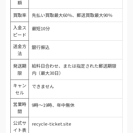
額
買取率
先払い買取最大60％、郵送買取最大90％
入金ス
最短10分
ピード
送金方
銀行振込
法
発送期
給料日合わせ、または指定された郵送期限
限
内（最大30日）
キャン
できません
セル
営業時
9時～19時、年中無休
間
公式サ
recycle-ticket.site
イト表