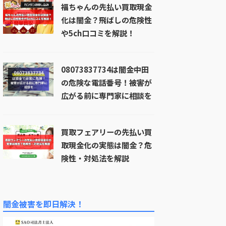
福ちゃんの先払い買取現金
化は闇金？飛ばしの危険性
や5ch口コミを解説！
08073837734は闇金中田
の危険な電話番号！被害が
広がる前に専門家に相談を
買取フェアリーの先払い買
取現金化の実態は闇金？危
険性・対処法を解説
闇金被害を即日解決！