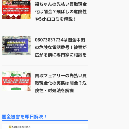
福ちゃんの先払い買取現金
化は闇金？飛ばしの危険性
や5ch口コミを解説！
08073837734は闇金中田
の危険な電話番号！被害が
広がる前に専門家に相談を
買取フェアリーの先払い買
取現金化の実態は闇金？危
険性・対処法を解説
闇金被害を即日解決！