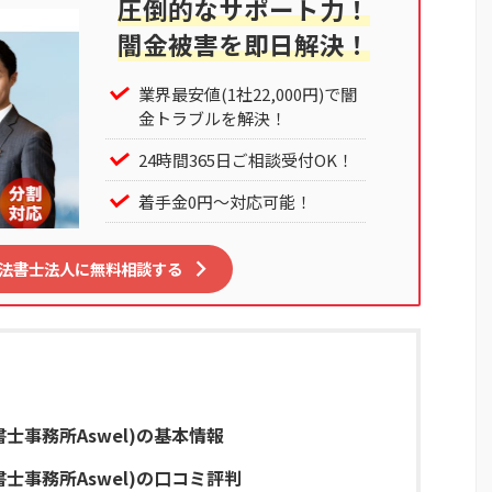
圧倒的なサポート力！
闇金被害を即日解決！
業界最安値(1社22,000円)で闇
金トラブルを解決！
24時間365日ご相談受付OK！
着手金0円～対応可能！
司法書士法人に無料相談する
書士事務所Aswel)の基本情報
書士事務所Aswel)の口コミ評判