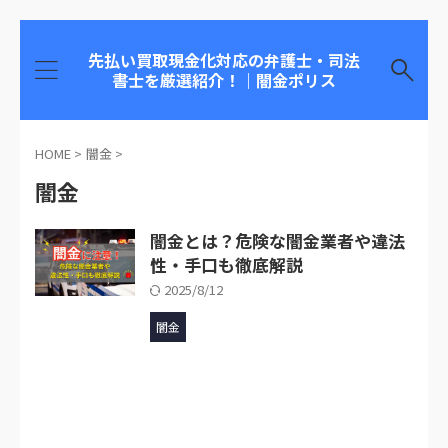
先払い買取現金化対応の弁護士・司法
書士を厳選紹介！｜闇金ポリス
HOME
>
闇金
>
闇金
闇金とは？危険な闇金業者や違法
性・手口も徹底解説
2025/8/12
闇金