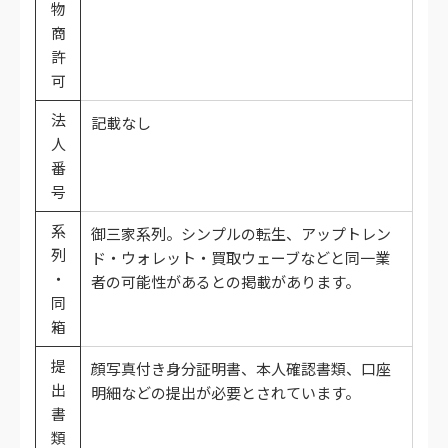
物
商
許
可
法
記載なし
人
番
号
系
御三家系列。シンプルの転生、アップトレン
列
ド・ウォレット・買取ウェーブなどと同一業
・
者の可能性があるとの掲載があります。
同
箱
提
顔写真付き身分証明書、本人確認書類、口座
出
明細などの提出が必要とされています。
書
類