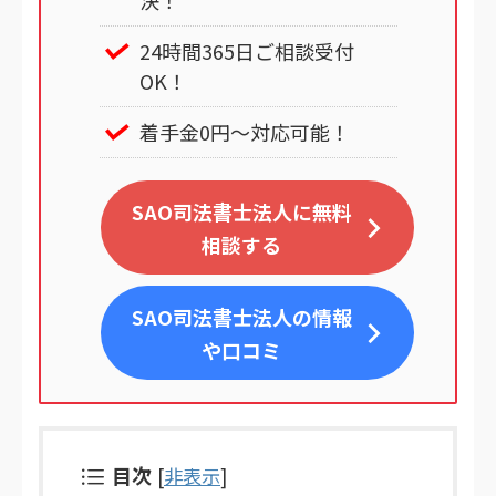
決！
24時間365日ご相談受付
OK！
着手金0円～対応可能！
SAO司法書士法人に無料
相談する
SAO司法書士法人
の情報
や口コミ
目次
[
非表示
]