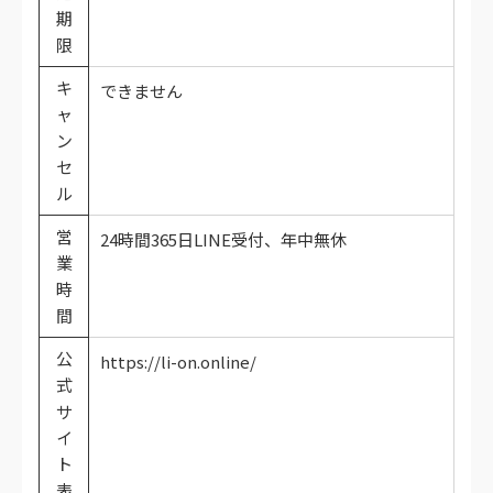
期
限
キ
できません
ャ
ン
セ
ル
営
24時間365日LINE受付、年中無休
業
時
間
公
https://li-on.online/
式
サ
イ
ト
表