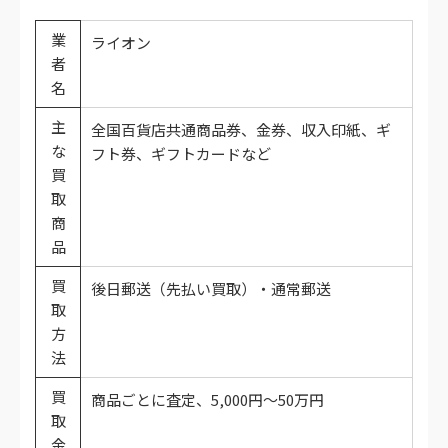
業
ライオン
者
名
主
全国百貨店共通商品券、金券、収入印紙、ギ
な
フト券、ギフトカードなど
買
取
商
品
買
後日郵送（先払い買取）・通常郵送
取
方
法
買
商品ごとに査定、5,000円～50万円
取
金