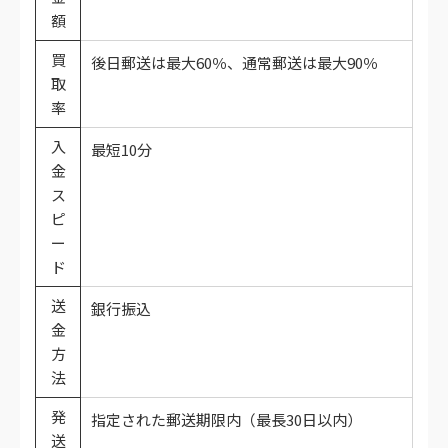
額
買
後日郵送は最大60％、通常郵送は最大90％
取
率
入
最短10分
金
ス
ピ
ー
ド
送
銀行振込
金
方
法
発
指定された郵送期限内（最長30日以内）
送