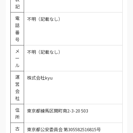
記
電
不明（記載なし）
話
番
号
メ
不明（記載なし）
ー
ル
運
株式会社kyu
営
会
社
住
東京都練馬区関町南2-3-20 503
所
古
東京都公安委員会 第305582516815号