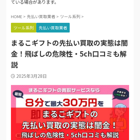
ている場合があります。
HOME
>
先払い買取業者
>
ツール系列
>
ツール系列
先払い買取業者
まるこギフトの先払い買取の実態は闇
金！飛ばしの危険性・5ch口コミも解
説
2025年3月28日