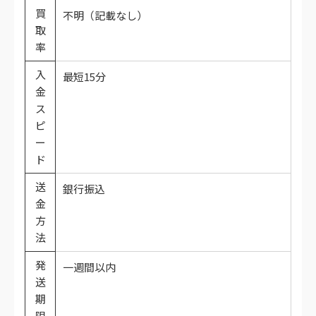
買
不明（記載なし）
取
率
入
最短15分
金
ス
ピ
ー
ド
送
銀行振込
金
方
法
発
一週間以内
送
期
限