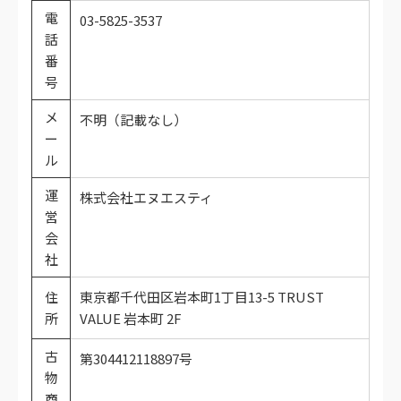
電
03-5825-3537
話
番
号
メ
不明（記載なし）
ー
ル
運
株式会社エヌエスティ
営
会
社
住
東京都千代田区岩本町1丁目13-5 TRUST
所
VALUE 岩本町 2F
古
第304412118897号
物
商