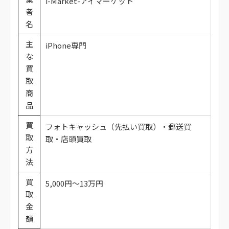
i-Market-アイマーケット
者
名
主
iPhone専門
な
買
取
商
品
買
フォトキャッシュ（先払い買取）・郵送買
取
取・店頭買取
方
法
買
5,000円～13万円
取
金
額