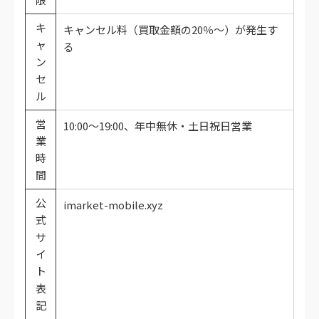
キ
キャンセル料（買取金額の20％～）が発生す
ャ
る
ン
セ
ル
営
10:00～19:00、年中無休・土日祝日営業
業
時
間
公
imarket-mobile.xyz
式
サ
イ
ト
表
記