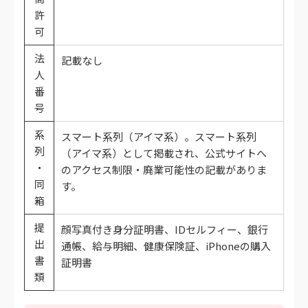
許
可
法
記載なし
人
番
号
系
スマート系列（アイマ系）。スマート系列
列
（アイマ系）として掲載され、公式サイトへ
・
のアクセス制限・廃業可能性の記載がありま
同
す。
箱
提
顔写真付き身分証明書、IDセルフィー、銀行
出
通帳、給与明細、健康保険証、iPhoneの購入
書
証明書
類