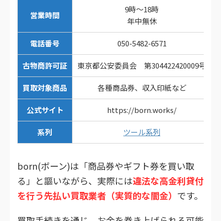
9時～18時
営業時間
年中無休
電話番号
050-5482-6571
古物商許可証
東京都公安委員会 第304422420009号
買取対象商品
各種商品券、収入印紙など
公式サイト
https://born.works/
系列
ツール系列
born(ボーン)は「商品券やギフト券を買い取
る」と謳いながら、実際には
違法な高金利貸付
を行う先払い買取業者（実質的な闇金）
です。
買取手続きを通じ、お金を巻き上げられる可能