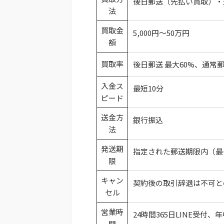
後日郵送（先払い買取）・
法
買取金
5,000円～50万円
額
買取率
後日郵送 最大60%、通常郵
入金ス
最短10分
ピード
送金方
銀行振込
法
発送期
指定された郵送期限内（最
限
キャン
契約後の取引辞退は不可と
セル
営業時
24時間365日LINE受付、
間