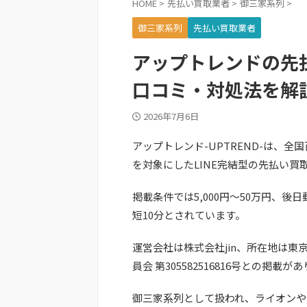
HOME
>
先払い買取業者
>
御三家系列
>
御三家系列
先払い買取業者
アップトレンドの先
口コミ・対処法を解
2026年7月6日
アップトレンド-UPTREND-は、
を対象にしたLINE完結型の先払い買
掲載条件では5,000円～50万円、後
短10分とされています。
運営会社は株式会社jin、所在地は東京
員会 第305582516816号との掲載が
御三家系列として扱われ、ライオンや