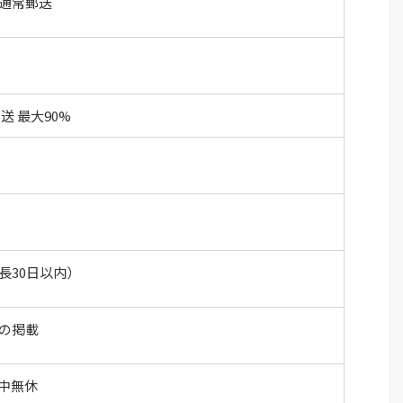
通常郵送
送 最大90%
長30日以内）
の掲載
年中無休