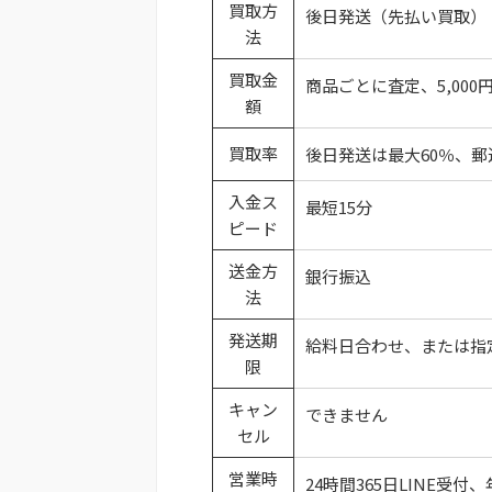
買取方
後日発送（先払い買取）
法
買取金
商品ごとに査定、5,000
額
買取率
後日発送は最大60％、郵
入金ス
最短15分
ピード
送金方
銀行振込
法
発送期
給料日合わせ、または指
限
キャン
できません
セル
営業時
24時間365日LINE受付