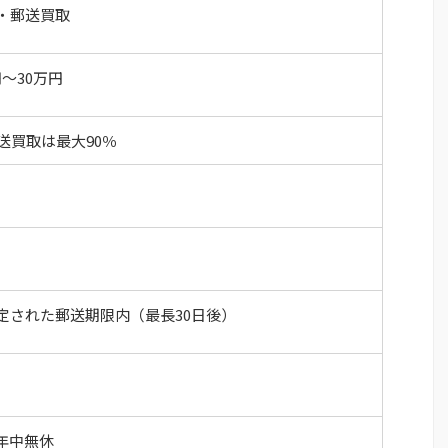
・郵送買取
円～30万円
送買取は最大90％
定された郵送期限内（最長30日後）
、年中無休