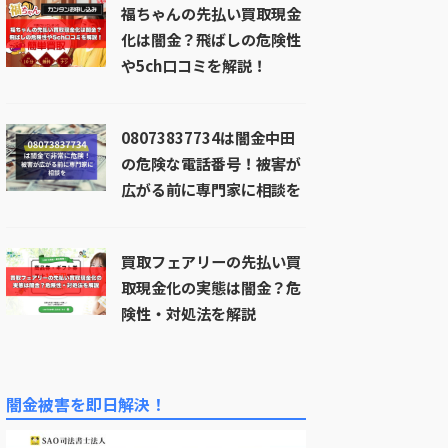
福ちゃんの先払い買取現金
化は闇金？飛ばしの危険性
や5ch口コミを解説！
08073837734は闇金中田
の危険な電話番号！被害が
広がる前に専門家に相談を
買取フェアリーの先払い買
取現金化の実態は闇金？危
険性・対処法を解説
闇金被害を即日解決！