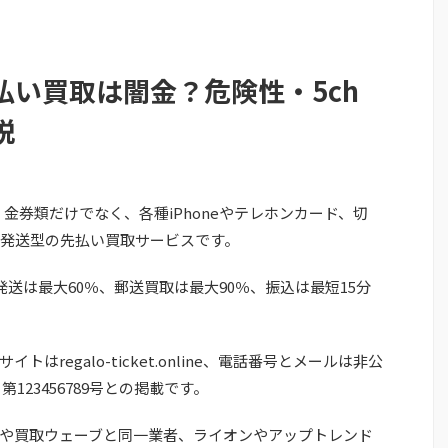
払い買取は闇金？危険性・5ch
説
T-は、金券類だけでなく、各種iPhoneやテレホンカード、切
発送型の先払い買取サービスです。
日発送は最大60％、郵送買取は最大90％、振込は最短15分
regalo-ticket.online、電話番号とメールは非公
123456789号との掲載です。
や買取ウェーブと同一業者、ライオンやアップトレンド