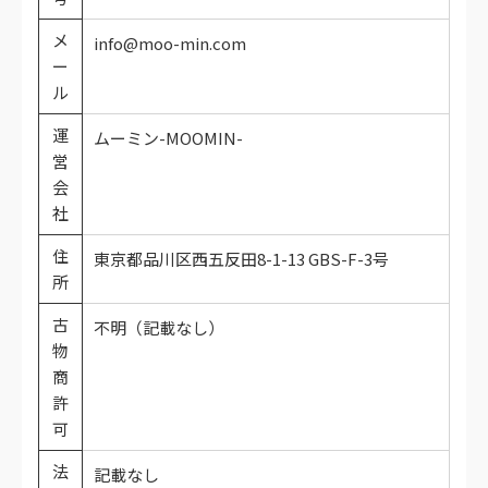
メ
info@moo-min.com
ー
ル
運
ムーミン-MOOMIN-
営
会
社
住
東京都品川区西五反田8-1-13 GBS-F-3号
所
古
不明（記載なし）
物
商
許
可
法
記載なし