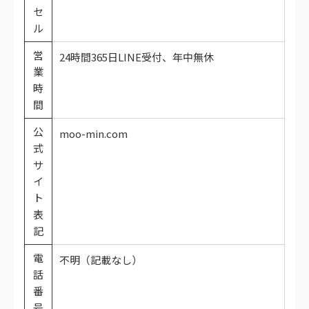
セ
ル
営
24時間365日LINE受付、年中無休
業
時
間
公
moo-min.com
式
サ
イ
ト
表
記
電
不明（記載なし）
話
番
号