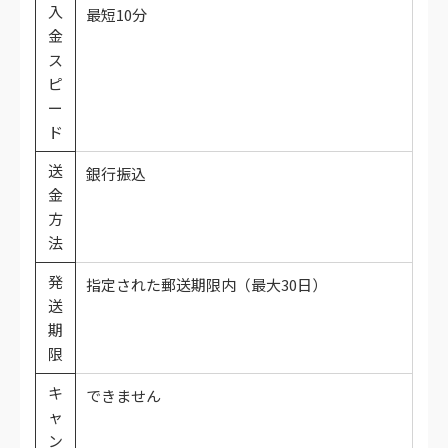
入
最短10分
金
ス
ピ
ー
ド
送
銀行振込
金
方
法
発
指定された郵送期限内（最大30日）
送
期
限
キ
できません
ャ
ン