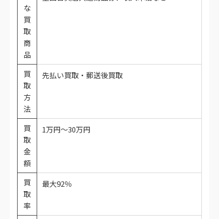
な
買
取
商
品
買
先払い買取・郵送後買取
取
方
法
買
1万円～30万円
取
金
額
買
最大92％
取
率