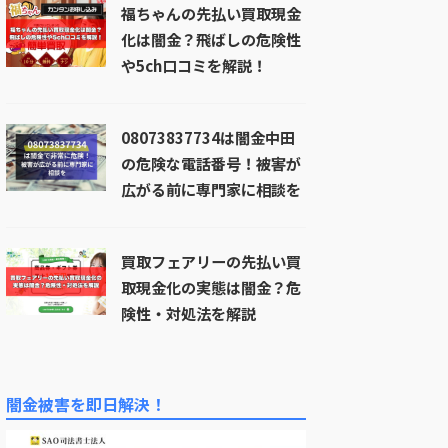
福ちゃんの先払い買取現金
化は闇金？飛ばしの危険性
や5ch口コミを解説！
08073837734は闇金中田
の危険な電話番号！被害が
広がる前に専門家に相談を
買取フェアリーの先払い買
取現金化の実態は闇金？危
険性・対処法を解説
闇金被害を即日解決！