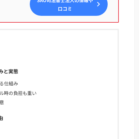
SAO司法書士法人
の情報や
口コミ
みと実態
る仕組み
ル時の負担も重い
意
由