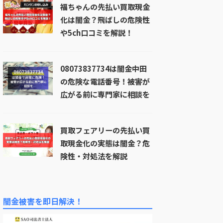
福ちゃんの先払い買取現金
化は闇金？飛ばしの危険性
や5ch口コミを解説！
08073837734は闇金中田
の危険な電話番号！被害が
広がる前に専門家に相談を
買取フェアリーの先払い買
取現金化の実態は闇金？危
険性・対処法を解説
闇金被害を即日解決！