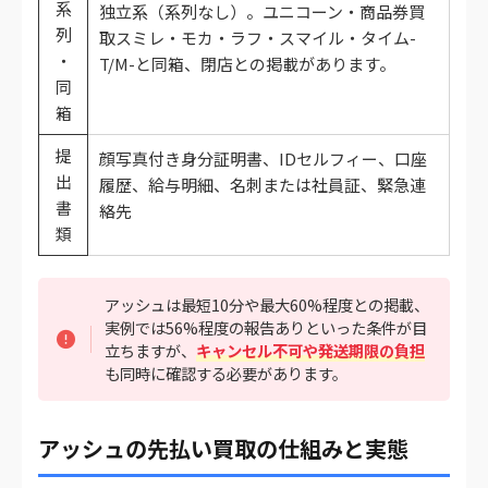
系
独立系（系列なし）。ユニコーン・商品券買
列
取スミレ・モカ・ラフ・スマイル・タイム-
・
T/M-と同箱、閉店との掲載があります。
同
箱
提
顔写真付き身分証明書、IDセルフィー、口座
出
履歴、給与明細、名刺または社員証、緊急連
書
絡先
類
アッシュは最短10分や最大60%程度との掲載、
実例では56%程度の報告ありといった条件が目
立ちますが、
キャンセル不可や発送期限の負担
も同時に確認する必要があります。
アッシュの先払い買取の仕組みと実態