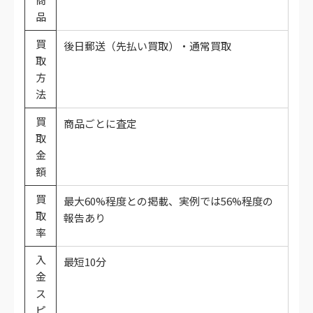
品
買
後日郵送（先払い買取）・通常買取
取
方
法
買
商品ごとに査定
取
金
額
買
最大60%程度との掲載、実例では56%程度の
取
報告あり
率
入
最短10分
金
ス
ピ