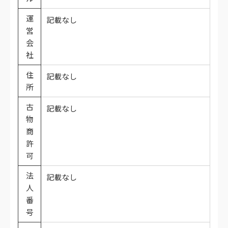
運
記載なし
営
会
社
住
記載なし
所
古
記載なし
物
商
許
可
法
記載なし
人
番
号