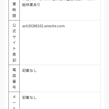
業
始休業あり
時
間
公
ash20260101.wixsite.com
式
サ
イ
ト
表
記
電
記載なし
話
番
号
メ
記載なし
ー
ル