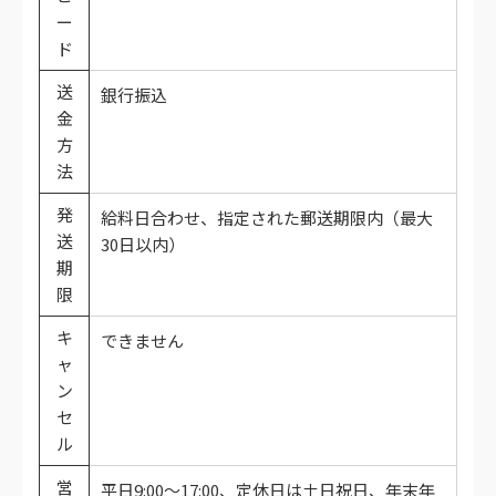
ー
ド
送
銀行振込
金
方
法
発
給料日合わせ、指定された郵送期限内（最大
送
30日以内）
期
限
キ
できません
ャ
ン
セ
ル
営
平日9:00～17:00、定休日は土日祝日、年末年