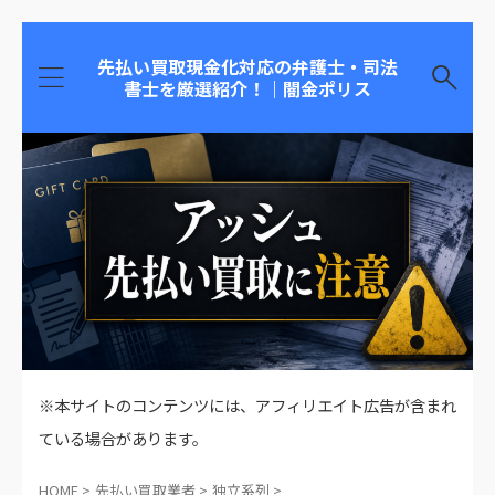
先払い買取現金化対応の弁護士・司法
書士を厳選紹介！｜闇金ポリス
※本サイトのコンテンツには、アフィリエイト広告が含まれ
ている場合があります。
HOME
>
先払い買取業者
>
独立系列
>