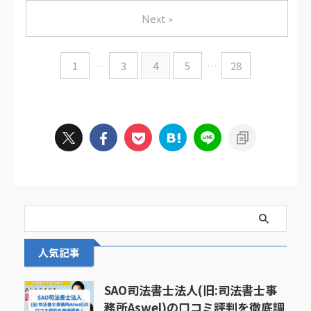
Next »
1
…
3
4
5
…
28
人気記事
SAO司法書士法人(旧:司法書士事
務所Aswel)の口コミ評判を徹底調