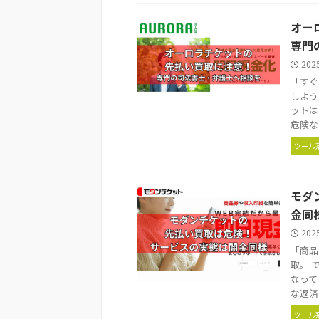
オー
専門
202
「すぐ
しよう
ットは
危険な .
ツール
モダ
金同
202
「商品
取。 
なって
な返済 .
ツール