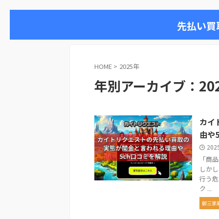
先払い買
HOME
>
2025年
年別アーカイブ：20
カイ
由や
202
「商品
しかし
行う危
ク ...
御三家