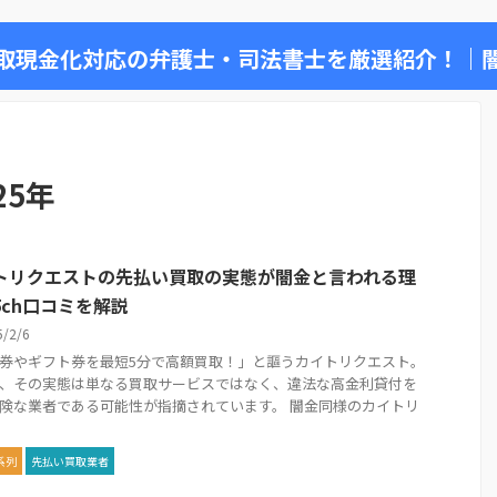
取現金化対応の弁護士・司法書士を厳選紹介！｜
25年
トリクエストの先払い買取の実態が闇金と言われる理
5ch口コミを解説
5/2/6
券やギフト券を最短5分で高額買取！」と謳うカイトリクエスト。
、その実態は単なる買取サービスではなく、違法な高金利貸付を
険な業者である可能性が指摘されています。 闇金同様のカイトリ
系列
先払い買取業者