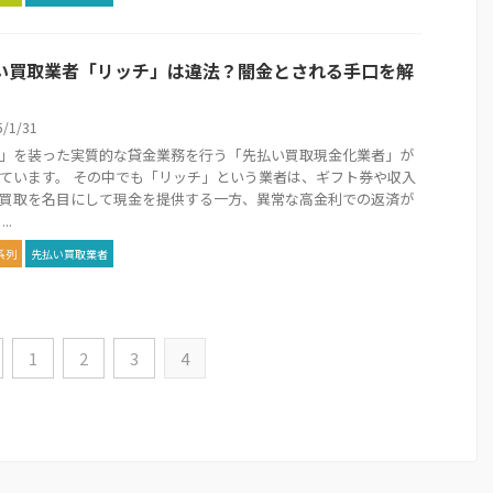
い買取業者「リッチ」は違法？闇金とされる手口を解
5/1/31
」を装った実質的な貸金業務を行う「先払い買取現金化業者」が
ています。 その中でも「リッチ」という業者は、ギフト券や収入
買取を名目にして現金を提供する一方、異常な高金利での返済が
..
系列
先払い買取業者
1
2
3
4