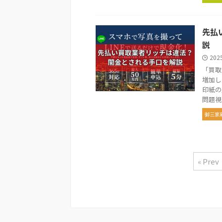
先払
説
202
「買取
増加し
印紙の
問題視 .
御三家
« Prev