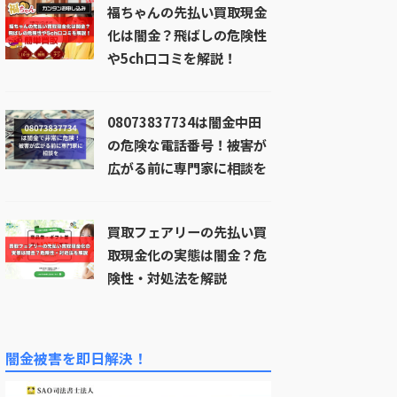
福ちゃんの先払い買取現金
化は闇金？飛ばしの危険性
や5ch口コミを解説！
08073837734は闇金中田
の危険な電話番号！被害が
広がる前に専門家に相談を
買取フェアリーの先払い買
取現金化の実態は闇金？危
険性・対処法を解説
闇金被害を即日解決！