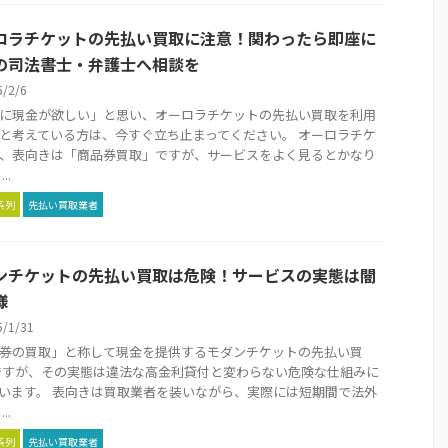
ロラチケットの先払い買取に注意！関わったら即座に
の司法書士・弁護士へ相談を
5/2/6
に現金が欲しい」と思い、オーロラチケットの先払い買取を利用
と考えている方は、今すぐ立ち止まってください。 オーロラチケ
、表向きは「商品券買取」ですが、サービスをよく見るとかなり
..
系列
先払い買取業者
ンチケットの先払い買取は危険！サービスの実態は闇
様
5/1/31
券の買取」と称して現金を提供するモダンチケットの先払い買
ですが、その実態は違法な高金利貸付と変わらない危険な仕組みに
います。 表向きは買取業者を装いながら、実際には短期間で法外
..
系列
先払い買取業者